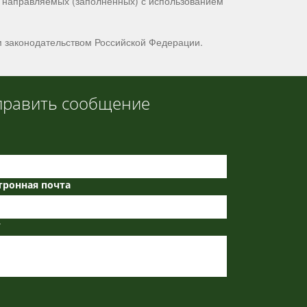
, направляемых (заполненных) с использованием
им законодательством Российской Федерации.
править сообщение
тронная почта
т