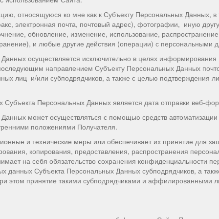
, относящуюся ко мне как к Субъекту Персональных Данных, в т
акс, электронная почта, почтовый адрес), фотографии, иную др
чнение, обновление, изменение, использование, распространение,
хранение), и любые другие действия (операции) с персональными 
 Данных осуществляется исключительно в целях информирования 
последующим направлением Субъекту Персональных Данных почто
ных лиц и/или субподрядчиков, а также с целью подтверждения л
х Субъекта Персональных Данных является дата отправки веб-фор
Данных может осуществляться с помощью средств автоматизации и
утренними положениями Получателя.
ионные и технические меры или обеспечивает их принятие для за
ирования, копирования, предоставления, распространения персона
инимает на себя обязательство сохранения конфиденциальности п
ых данных Субъекта Персональных Данных субподрядчиков, а так
и этом принятие такими субподрядчиками и аффилированными ли