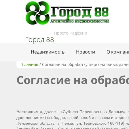
Просто Надёжно
Город 88
Недвижимость
Новости
О компан
Главная
/
Согласие на обработку персональных дан
Согласие на обра
Настоящим я, далее – «Субъект Персональных Данных», в
дополнениями) свободно, своей волей и в своем интерес
Пензенская область, г. Пенза, ул. Терновского 160-119)
*.crmnedv.ru (далее – Сайт), направляемой (заполненной)