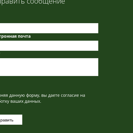
править сообщение
тронная почта
т
лняя данную форму, вы даете
согласие
на
отку ваших данных.