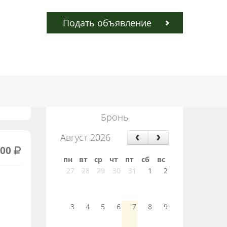
Подать объявление
Бронь
Август 2026
000
пн
вт
ср
чт
пт
сб
вс
27
28
29
30
31
1
2
3
4
5
6
7
8
9