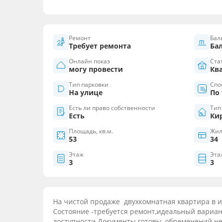
Ремонт
Бал
Требует ремонта
Ба
Онлайн показ
Ста
могу провести
Кв
Тип парковки
Спос
На улице
По
Есть ли право собственности
Тип
Есть
Ки
Площадь, кв.м.
Жил
53
34
Этаж
Эта
3
3
На чистой продаже двухкомнатная квартира в и
Состояние -требуется ремонт,идеальный вариант 
доступности.Документы готовы, обременений не