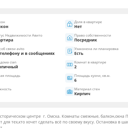
кон
Доля в квартире
лкон
Нет
тус Недвижимости Авито
Право собственности
артира
Посредник
об связи avito
Узаконена ли планировка
 телефону и в сообщениях
Есть
 дома cian
Комнат в квартире
рпичный
2
ая площадь
Площадь кухни, кв.м.
6
жность
Материал стен
Кирпич
сторическом центре г. Омска. Комнаты смежные, балкон,окна П
для тех,кто хочет сделать всё по своему вкусу. Остановка в ша
т.